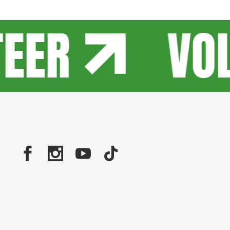
EER
VO